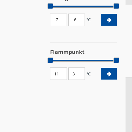
°C
Flammpunkt
°C