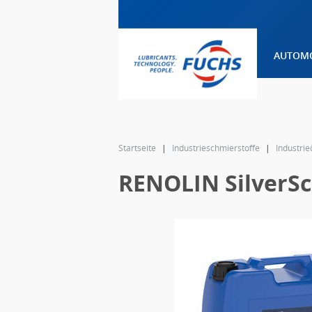
AUTOMO
text.skipToContent
Zum
Navigationsmenü
Startseite
Industrieschmierstoffe
Industrie
wechseln
RENOLIN SilverSc