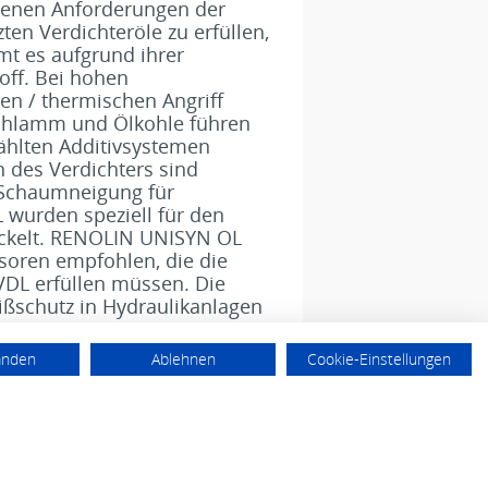
egenen Anforderungen der
ten Verdichteröle zu erfüllen,
t es aufgrund ihrer
off. Bei hohen
en / thermischen Angriff
lschlamm und Ölkohle führen
ählten Additivsystemen
n des Verdichters sind
 Schaumneigung für
wurden speziell für den
wickelt. RENOLIN UNISYN OL
soren empfohlen, die die
DL erfüllen müssen. Die
ßschutz in Hydraulikanlagen
anden
Ablehnen
Cookie-Einstellungen