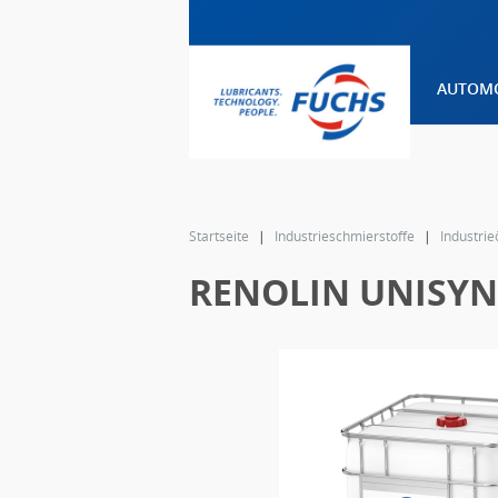
AUTOMO
text.skipToContent
Zum
Navigationsmenü
Startseite
Industrieschmierstoffe
Industrie
wechseln
RENOLIN UNISYN