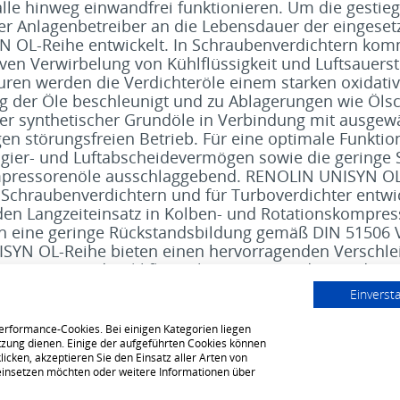
lle hinweg einwandfrei funktionieren. Um die gesti
er Anlagenbetreiber an die Lebensdauer der eingesetz
 OL-Reihe entwickelt. In Schraubenverdichtern komm
ven Verwirbelung von Kühlflüssigkeit und Luftsauerst
en werden die Verdichteröle einem starken oxidativ
ung der Öle beschleunigt und zu Ablagerungen wie Ö
ler synthetischer Grundöle in Verbindung mit ausgew
en störungsfreien Betrieb. Für eine optimale Funktio
ier- und Luftabscheidevermögen sowie die geringe
pressorenöle ausschlaggebend. RENOLIN UNISYN OL 
en Schraubenverdichtern und für Turboverdichter ent
en Langzeiteinsatz in Kolben- und Rotationskompres
n eine geringe Rückstandsbildung gemäß DIN 51506 V
SYN OL-Reihe bieten einen hervorragenden Verschlei
ngs-HVLP Hydraulikflüssigkeiten verwendet werden.
Einverst
erformance-Cookies. Bei einigen Kategorien liegen
zung dienen. Einige der aufgeführten Cookies können
icken, akzeptieren Sie den Einsatz aller Arten von
t einsetzen möchten oder weitere Informationen über
er uns
Impressum
Cookie Hinweise