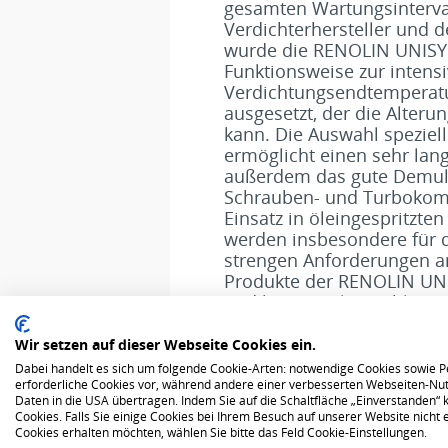
gesamten Wartungsinterva
Verdichterhersteller und d
wurde die RENOLIN UNISYN
Funktionsweise zur intensi
Verdichtungsendtemperatur
ausgesetzt, der die Alter
kann. Die Auswahl speziel
ermöglicht einen sehr lang
außerdem das gute Demulg
Schrauben- und Turbokom
Einsatz in öleingespritzt
werden insbesondere für d
strengen Anforderungen a
Produkte der RENOLIN UNI
und können als Hochleistu
Wir setzen auf dieser Webseite Cookies ein.
Technische Attribute
Dabei handelt es sich um folgende Cookie-Arten: notwendige Cookies sowie P
erforderliche Cookies vor, während andere einer verbesserten Webseiten-Nut
Daten in die USA übertragen. Indem Sie auf die Schaltfläche „Einverstanden“ kl
Cookies. Falls Sie einige Cookies bei Ihrem Besuch auf unserer Website nich
Cookies erhalten möchten, wählen Sie bitte das Feld Cookie-Einstellungen.
Datenschutz
AGB
Üb