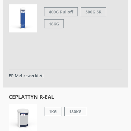
400G Pulloff
500G SR
18KG
EP-Mehrzweckfett
CEPLATTYN R-EAL
1KG
180KG