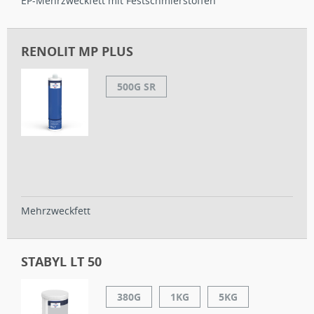
EP-Mehrzweckfett mit Festschmierstoffen
RENOLIT MP PLUS
500G SR
Mehrzweckfett
STABYL LT 50
380G
1KG
5KG