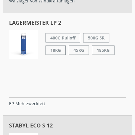
Wälzlager von Windkraftanlagen
LAGERMEISTER LP 2
400G Pulloff
500G SR
18KG
45KG
185KG
EP-Mehrzweckfett
STABYL ECO S 12