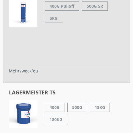
400G Pulloff
500G SR
5KG
Mehrzweckfett
LAGERMEISTER TS
400G
500G
18KG
180KG