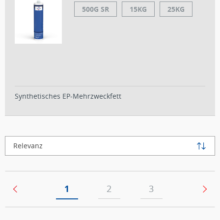
500G SR
15KG
25KG
Synthetisches EP-Mehrzweckfett
Relevanz
(current)
1
2
3